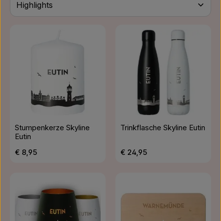
Stumpenkerze Skyline
Trinkflasche Skyline Eutin
Eutin
Regulärer Preis:
Regulärer Preis:
€ 8,95
€ 24,95