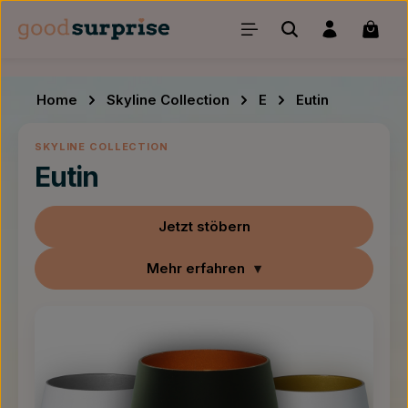
Zum Hauptinhalt springen
Waren
Home
Skyline Collection
E
Eutin
SKYLINE COLLECTION
Eutin
Jetzt stöbern
Mehr erfahren
▾