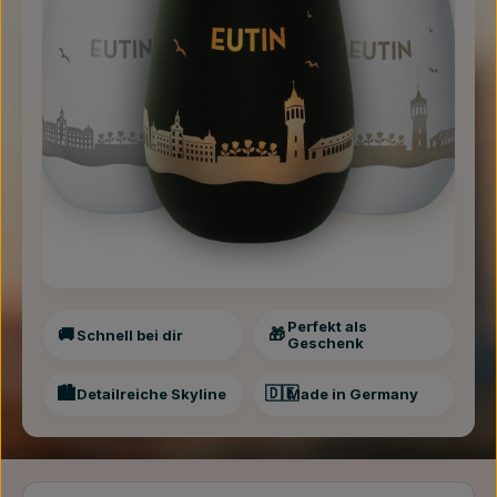
Perfekt als
🚚
🎁
Schnell bei dir
Geschenk
🏙️
🇩🇪
Detailreiche Skyline
Made in Germany