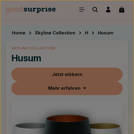
Zum Hauptinhalt springen
Waren
Home
Skyline Collection
H
Husum
SKYLINE COLLECTION
Husum
Jetzt stöbern
Mehr erfahren
▾