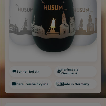
Perfekt als
🚚
🎁
Schnell bei dir
Geschenk
🏙️
🇩🇪
Detailreiche Skyline
Made in Germany