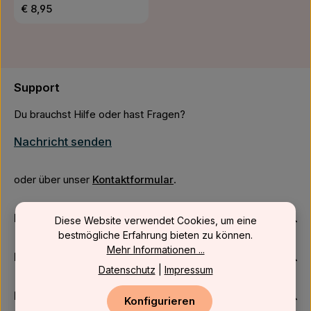
Regulärer Preis:
€ 8,95
Support
Du brauchst Hilfe oder hast Fragen?
Nachricht senden
oder über unser
Kontaktformular
.
Firmenkunden
Diese Website verwendet Cookies, um eine
bestmögliche Erfahrung bieten zu können.
Mehr Informationen ...
Kundenservice
Datenschutz
|
Impressum
Newsletter
Konfigurieren