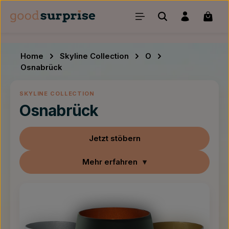
Zum Hauptinhalt springen
Waren
Home
Skyline Collection
O
Osnabrück
SKYLINE COLLECTION
Osnabrück
Jetzt stöbern
Mehr erfahren
▾