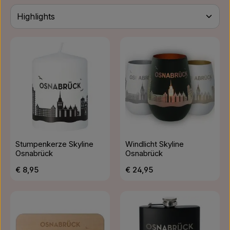
Stumpenkerze Skyline
Windlicht Skyline
Osnabrück
Osnabrück
Regulärer Preis:
Regulärer Preis:
€ 8,95
€ 24,95