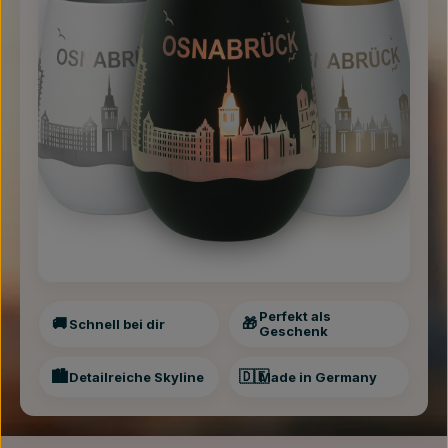
Perfekt als
🚚
🎁
Schnell bei dir
Geschenk
🏙️
🇩🇪
Detailreiche Skyline
Made in Germany