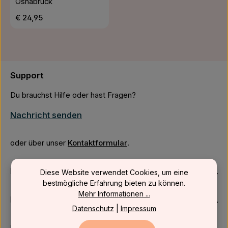
Osnabrück
Regulärer Preis:
€ 24,95
Support
Du brauchst Hilfe oder hast Fragen?
Nachricht senden
oder über unser
Kontaktformular
.
Firmenkunden
Diese Website verwendet Cookies, um eine
bestmögliche Erfahrung bieten zu können.
Mehr Informationen ...
Kundenservice
Datenschutz
|
Impressum